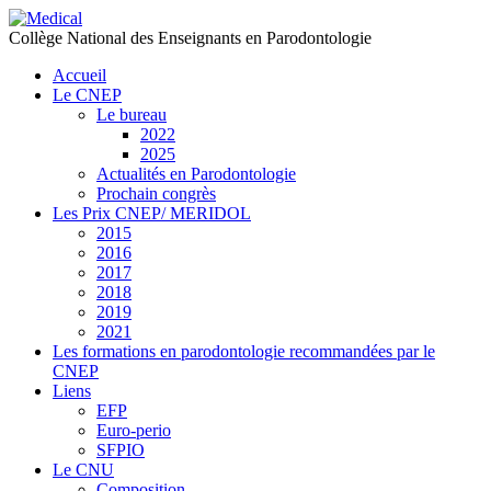
précédente
précédent
suivante
suivant
Collège National des Enseignants en Parodontologie
Accueil
Le CNEP
Le bureau
2022
2025
Actualités en Parodontologie
Prochain congrès
Les Prix CNEP/ MERIDOL
2015
2016
2017
2018
2019
2021
Les formations en parodontologie recommandées par le
CNEP
Liens
EFP
Euro-perio
SFPIO
Le CNU
Composition