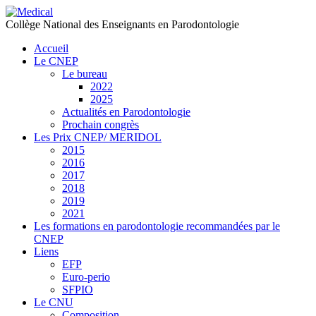
précédente
précédent
suivante
suivant
Collège National des Enseignants en Parodontologie
Accueil
Le CNEP
Le bureau
2022
2025
Actualités en Parodontologie
Prochain congrès
Les Prix CNEP/ MERIDOL
2015
2016
2017
2018
2019
2021
Les formations en parodontologie recommandées par le
CNEP
Liens
EFP
Euro-perio
SFPIO
Le CNU
Composition