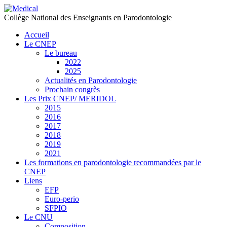
précédente
précédent
suivante
suivant
Collège National des Enseignants en Parodontologie
Accueil
Le CNEP
Le bureau
2022
2025
Actualités en Parodontologie
Prochain congrès
Les Prix CNEP/ MERIDOL
2015
2016
2017
2018
2019
2021
Les formations en parodontologie recommandées par le
CNEP
Liens
EFP
Euro-perio
SFPIO
Le CNU
Composition