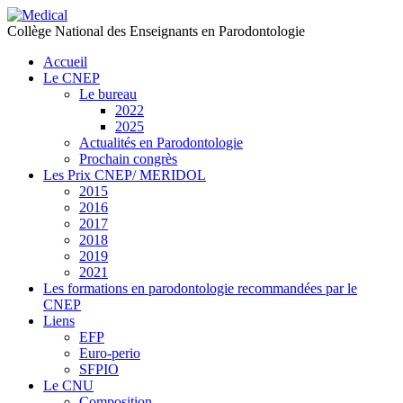
précédente
précédent
suivante
suivant
Collège National des Enseignants en Parodontologie
Accueil
Le CNEP
Le bureau
2022
2025
Actualités en Parodontologie
Prochain congrès
Les Prix CNEP/ MERIDOL
2015
2016
2017
2018
2019
2021
Les formations en parodontologie recommandées par le
CNEP
Liens
EFP
Euro-perio
SFPIO
Le CNU
Composition