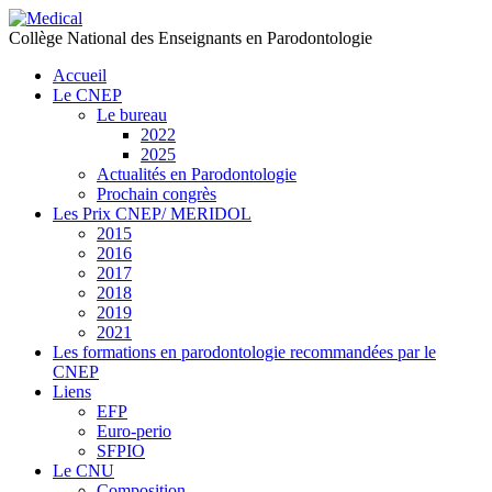
précédente
précédent
suivante
suivant
Collège National des Enseignants en Parodontologie
Accueil
Le CNEP
Le bureau
2022
2025
Actualités en Parodontologie
Prochain congrès
Les Prix CNEP/ MERIDOL
2015
2016
2017
2018
2019
2021
Les formations en parodontologie recommandées par le
CNEP
Liens
EFP
Euro-perio
SFPIO
Le CNU
Composition