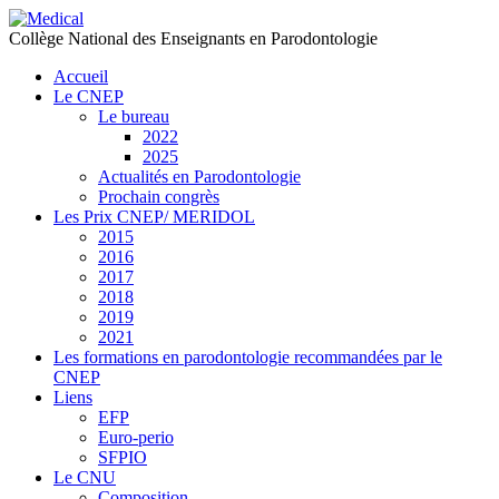
précédente
précédent
suivante
suivant
Collège National des Enseignants en Parodontologie
Accueil
Le CNEP
Le bureau
2022
2025
Actualités en Parodontologie
Prochain congrès
Les Prix CNEP/ MERIDOL
2015
2016
2017
2018
2019
2021
Les formations en parodontologie recommandées par le
CNEP
Liens
EFP
Euro-perio
SFPIO
Le CNU
Composition