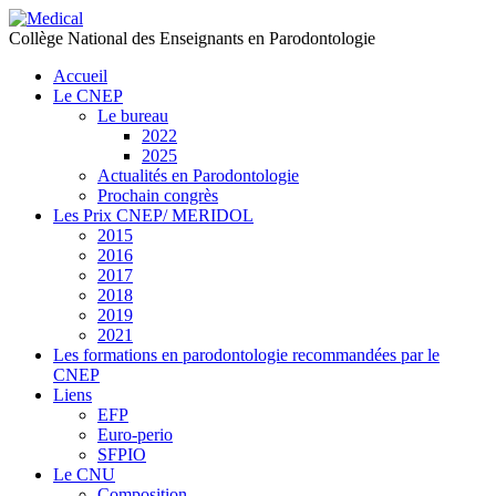
précédente
précédent
suivante
suivant
Collège National des Enseignants en Parodontologie
Accueil
Le CNEP
Le bureau
2022
2025
Actualités en Parodontologie
Prochain congrès
Les Prix CNEP/ MERIDOL
2015
2016
2017
2018
2019
2021
Les formations en parodontologie recommandées par le
CNEP
Liens
EFP
Euro-perio
SFPIO
Le CNU
Composition