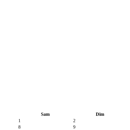
Sam
Dim
1
2
8
9