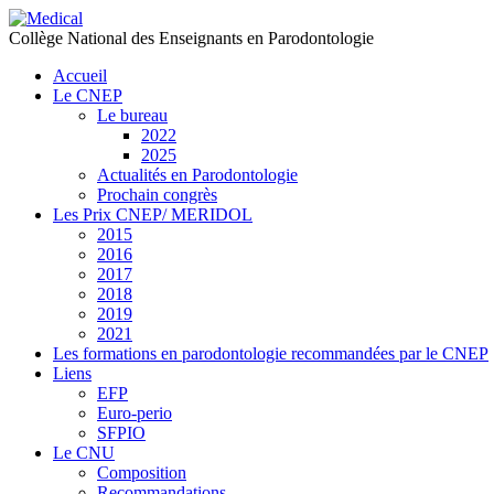
précédente
précédent
suivante
suivant
Collège National des Enseignants en Parodontologie
Accueil
Le CNEP
Le bureau
2022
2025
Actualités en Parodontologie
Prochain congrès
Les Prix CNEP/ MERIDOL
2015
2016
2017
2018
2019
2021
Les formations en parodontologie recommandées par le CNEP
Liens
EFP
Euro-perio
SFPIO
Le CNU
Composition
Recommandations