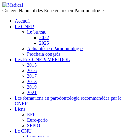
précédente
précédent
suivante
suivant
Collège National des Enseignants en Parodontologie
Accueil
Le CNEP
Le bureau
2022
2025
Actualités en Parodontologie
Prochain congrès
Les Prix CNEP/ MERIDOL
2015
2016
2017
2018
2019
2021
Les formations en parodontologie recommandées par le
CNEP
Liens
EFP
Euro-perio
SFPIO
Le CNU
Composition