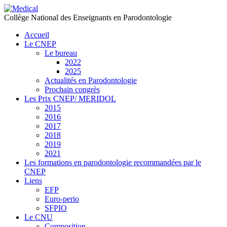
précédente
précédent
suivante
suivant
Collège National des Enseignants en Parodontologie
Accueil
Le CNEP
Le bureau
2022
2025
Actualités en Parodontologie
Prochain congrès
Les Prix CNEP/ MERIDOL
2015
2016
2017
2018
2019
2021
Les formations en parodontologie recommandées par le
CNEP
Liens
EFP
Euro-perio
SFPIO
Le CNU
Composition