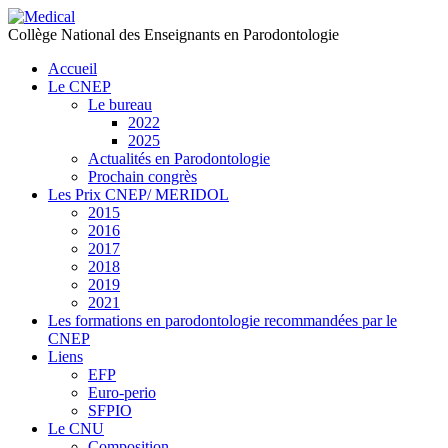
précédente
précédent
suivante
suivant
Collège National des Enseignants en Parodontologie
Accueil
Le CNEP
Le bureau
2022
2025
Actualités en Parodontologie
Prochain congrès
Les Prix CNEP/ MERIDOL
2015
2016
2017
2018
2019
2021
Les formations en parodontologie recommandées par le
CNEP
Liens
EFP
Euro-perio
SFPIO
Le CNU
Composition