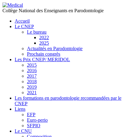
précédente
précédent
suivante
suivant
Collège National des Enseignants en Parodontologie
Accueil
Le CNEP
Le bureau
2022
2025
Actualités en Parodontologie
Prochain congrès
Les Prix CNEP/ MERIDOL
2015
2016
2017
2018
2019
2021
Les formations en parodontologie recommandées par le
CNEP
Liens
EFP
Euro-perio
SFPIO
Le CNU
Composition