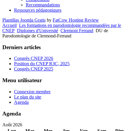
Recommandations
Ressources pédagogiques
Plantillas Joomla Gratis
by
FatCow Hosting Review
Accueil
Les formations en parodontologie recommandées par le
CNEP
Diplomes d'Université
Clermont Ferrand
DU de
Parodontologie de Clermond-Ferrand
Derniers articles
Congrès CNEP 2026
Position du CNEP R3C, 2025
Congrès CNEP 2025
Menu utilisateur
Connexion membre
Le plan du site
Agenda
Agenda
Août 2026
Lun
Mar
Mer
Jeu
Ven
Sam
Dim