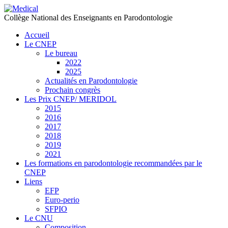
précédente
précédent
suivante
suivant
Collège National des Enseignants en Parodontologie
Accueil
Le CNEP
Le bureau
2022
2025
Actualités en Parodontologie
Prochain congrès
Les Prix CNEP/ MERIDOL
2015
2016
2017
2018
2019
2021
Les formations en parodontologie recommandées par le
CNEP
Liens
EFP
Euro-perio
SFPIO
Le CNU
Composition