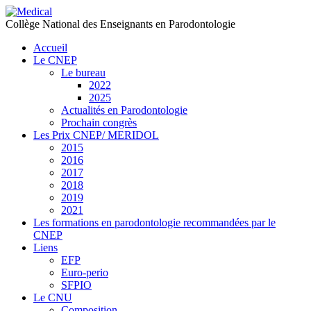
précédente
précédent
suivante
suivant
Collège National des Enseignants en Parodontologie
Accueil
Le CNEP
Le bureau
2022
2025
Actualités en Parodontologie
Prochain congrès
Les Prix CNEP/ MERIDOL
2015
2016
2017
2018
2019
2021
Les formations en parodontologie recommandées par le
CNEP
Liens
EFP
Euro-perio
SFPIO
Le CNU
Composition